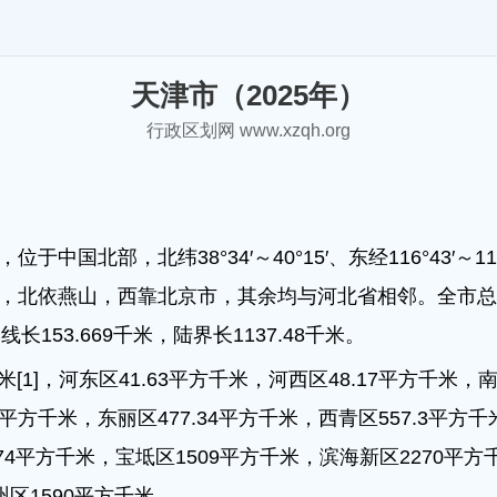
天津市（2025年）
行政区划网 www.xzqh.org
中国北部，北纬38°34′～40°15′、东经116°43′～
北依燕山，西靠北京市，其余均与河北省相邻。全市总面积
线长153.669千米，陆界长1137.48千米。
米[1]，河东区41.63平方千米，河西区48.17平方千米，
73平方千米，东丽区477.34平方千米，西青区557.3平
74平方千米，宝坻区1509平方千米，滨海新区2270平方
州区1590平方千米。