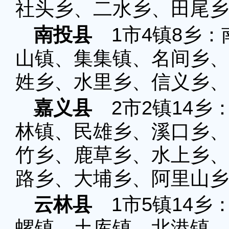
社头乡、二水乡、田尾乡
南投县
1市4镇8乡：
山镇、集集镇、名间乡、
姓乡、水里乡、信义乡、
嘉义县
2市2镇14乡
林镇、民雄乡、溪口乡、
竹乡、鹿草乡、水上乡、
路乡、大埔乡、阿里山乡
云林县
1市5镇14乡
螺镇、土库镇、北港镇、