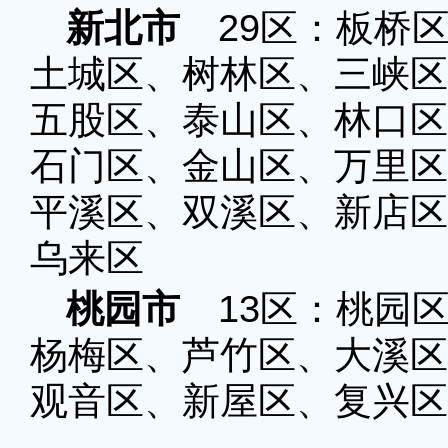
新北市
29区：板桥区
土城区、树林区、三峡区
五股区、泰山区、林口区
石门区、金山区、万里区
平溪区、双溪区、新店区
乌来区
桃园市
13区：桃园区
杨梅区、芦竹区、大溪区
观音区、新屋区、复兴区