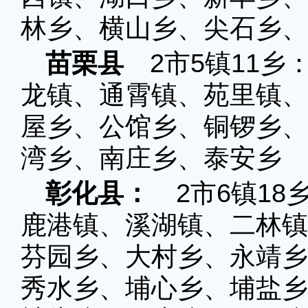
林乡、横山乡、尖石乡、
苗栗县
2市5镇11乡
龙镇、通霄镇、苑里镇、
屋乡、公馆乡、铜锣乡、
湾乡、南庄乡、泰安乡
彰化县：
2市6镇18
鹿港镇、溪湖镇、二林镇
芬园乡、大村乡、永靖乡
秀水乡、埔心乡、埔盐乡