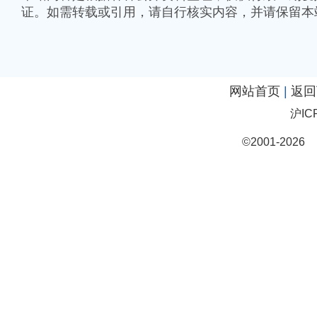
证。如需转载或引用，请自行核实内容，并请保留本
网站首页
|
返回
沪IC
©2001-20