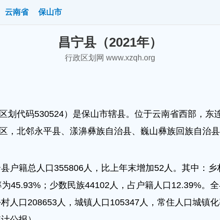
云南省
保山市
昌宁县（2021年）
行政区划网 www.xzqh.org
划代码530524）是保山市辖县。位于云南省西部，东
区，北邻永平县、漾濞彝族自治县、巍山彝族回族自治县。
县户籍总人口355806人，比上年末增加52人。其中：乡村
为45.93%；少数民族44102人，占户籍人口12.39%。
村人口208653人，城镇人口105347人，常住人口城镇化
统计公报）