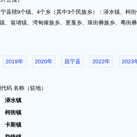
昌宁县辖9个镇、4个乡（其中3个民族乡）：漭水镇、柯
镇、翁堵镇、湾甸傣族乡、更戛乡、珠街彝族乡、耈街彝
2019年
2020年
昌宁县
2022年
2023
划代码 名称（驻地）
02
漭水镇
03
柯街镇
04
卡斯镇