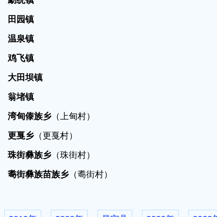
05
勐统镇
01
田园镇
06
温泉镇
08
鸡飞镇
07
大田坝镇
09
翁堵镇
05
湾甸傣族乡
（上甸村）
06
更戛乡
（更戛村）
07
珠街彝族乡
（珠街村）
08
耈街彝族苗族乡
（耈街村）